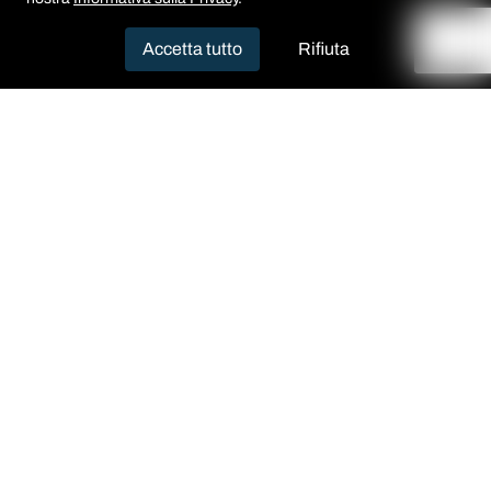
Accetta tutto
Rifiuta
Home
›
Insights
›
GRC
›
DORA in Italy:
Implementation, Compliance, and Operational Resilience