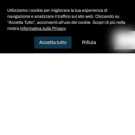
Utilizziamo i cookie per migliorare la tua esperienza di
navigazione e analizzare il traffico sul sito web. Cliccando su
“Accetta Tutto”, acconsenti all'uso dei cookie. Scopri di più nella
nostra
Informativa sulla Privacy
.
Accetta tutto
Rifiuta
Mission
Aegister's mission is to make cybersecurity
accessible even to SMEs, fostering networks
of businesses for real-time risk sharing.
Through the virtualization of CISO services
and device automation, Aegister ensures
high-level security at low costs. With a strong