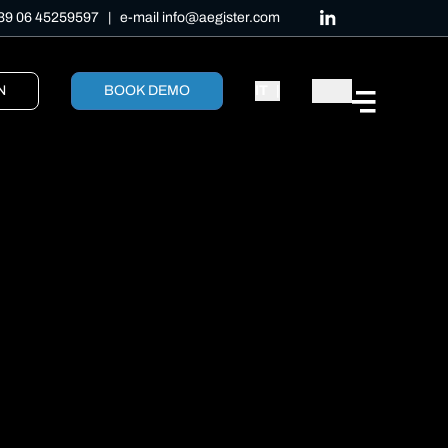
39 06 45259597
| e-mail
info@aegister.com
N
BOOK DEMO
IT
|