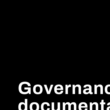
Governan
document