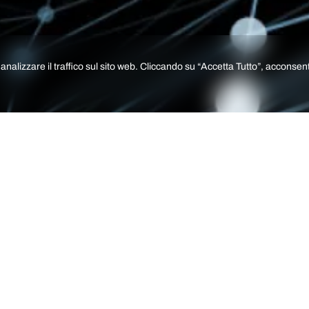
nalizzare il traffico sul sito web. Cliccando su “Accetta Tutto”, acconsenti