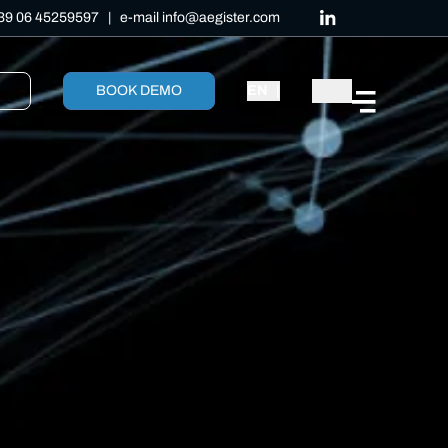
39 06 45259597
| e-mail
info@aegister.com
BOOK DEMO
EN
|