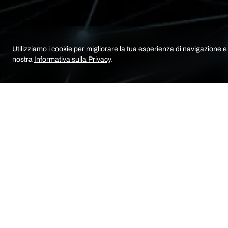
Utilizziamo i cookie per migliorare la tua esperienza di navigazione e a
nostra
Informativa sulla Privacy
.