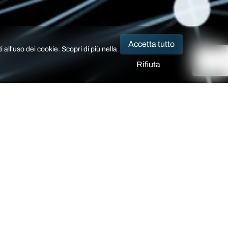
Accetta tutto
 all'uso dei cookie. Scopri di più nella
Rifiuta