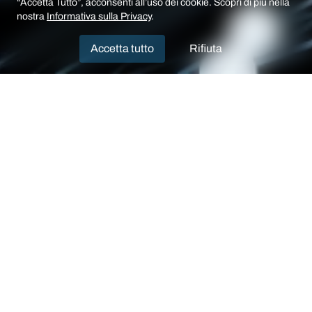
“Accetta Tutto”, acconsenti all’uso dei cookie. Scopri di più nella
nostra
Informativa sulla Privacy
.
Accetta tutto
Rifiuta