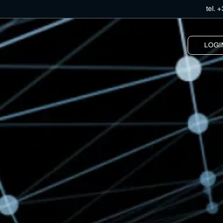
tel.
+
LOGI