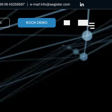
39 06 45259597
| e-mail
info@aegister.com
N
BOOK DEMO
IT
|