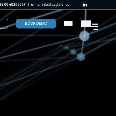
39 06 45259597
| e-mail
info@aegister.com
BOOK DEMO
EN
|