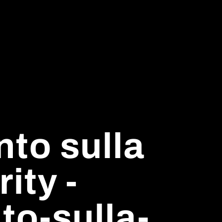
to sulla
ity -
to-sulla-